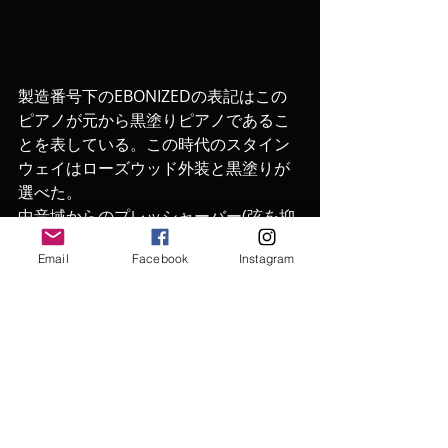
製造番号下のEBONIZEDの表記はこの
ピアノが元から黒塗りピアノであるこ
とを表している。この時代のスタイン
ウェイはローズウッド外装と黒塗りが
選べた。
中音域からのプレッシャーバー(弦を抑
えている銀色のパーツ)がスタインウェ
Email
Facebook
Instagram
イらしい音を作るのに一役買ってい
る、