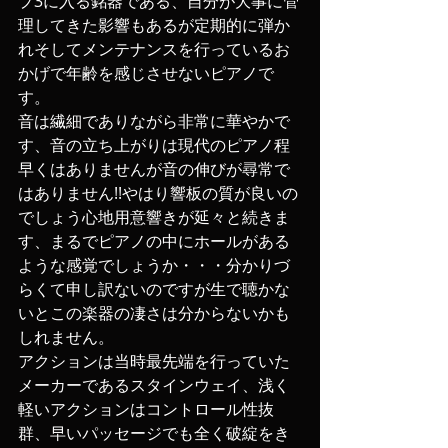
プ3に入る銘器である、自分が大事に管
理してきた影響もあるが定期的に弾か
れそしてメンテナンスを行っているお
かげで年齢を感じさせないピアノで
す。
音は繊細でありながら非常に華やかで
す、音の立ち上がりは現代のピアノ程
早くはありませんが音の伸びが尋常で
はありません!!やはり響板の質が良いの
でしょう心地用意響きが延々と続きま
す、まるでピアノの中にホールがある
ような感覚でしょうか・・・分かりづ
らくて申し訳ないのですが生で聴かな
いとこの楽器の凄さは分からないかも
しれません。
アクションは当時最先端を行っていた
メーカーであるスタインウェイ、浅く
軽いアクションはコントロール性抜
群、早いパッセージでも全く破綻をき