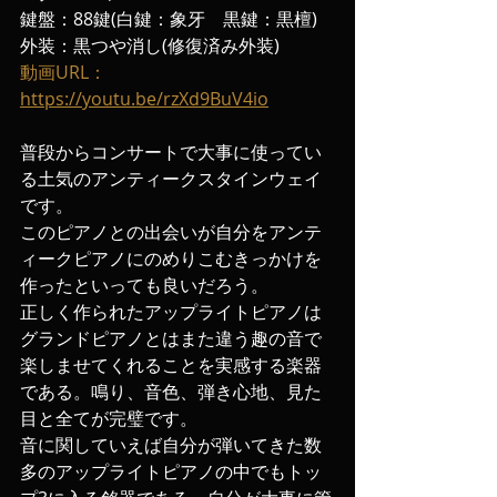
鍵盤：88鍵(白鍵：象牙　黒鍵：黒檀)
外装：黒つや消し(修復済み外装)
動画URL：
https://youtu.be/rzXd9BuV4io
普段からコンサートで大事に使ってい
る土気のアンティークスタインウェイ
です。
このピアノとの出会いが自分をアンテ
ィークピアノにのめりこむきっかけを
作ったといっても良いだろう。
正しく作られたアップライトピアノは
グランドピアノとはまた違う趣の音で
楽しませてくれることを実感する楽器
である。鳴り、音色、弾き心地、見た
目と全てが完璧です。
音に関していえば自分が弾いてきた数
多のアップライトピアノの中でもトッ