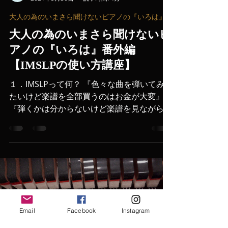
西野 智也
2021年5月30日
読了時間: 4分
大人の為のいまさら聞けないピアノの『いろは』
大人の為のいまさら聞けないピ
アノの『いろは』番外編
【IMSLPの使い方講座】
１．IMSLPって何？ 『色々な曲を弾いてみ
たいけど楽譜を全部買うのはお金が大変』
『弾くかは分からないけど楽譜を見ながら曲
を聴きたい！』 『色々な版を見比べてみた
い！』 『弾きたい曲の楽譜が絶版で手に入
らない！』 なんて思ったことがありません
か？...
Email
Facebook
Instagram