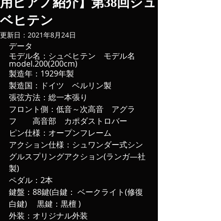
用ピアノ紹介】第38回シュ
ベヒテン
更新日：
2021年8月24日
データ
モデル名：シュベヒテン　モデル名
model.200(200cm)
製造年：1929年製
製造国：ドイツ　ベルリン製
張弦方法：総一本張り
フロント側：低音～次高音　アグラ
フ　　高音部　カポダストロバー
ピン仕様：オープンフレーム
アクション仕様：シュワンダー式シン
グルスプリングアクション(ランガ―社
製)
ペダル：2本
鍵盤：88鍵(白鍵： ベークライト(修復
白鍵) 　黒鍵：黒檀 )
外装：オリジナル外装