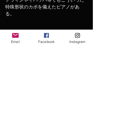
特殊形状のカポを備えたピアノがあ
る。
Email
Facebook
Instagram
ランガ―社製のシュワンダー式シング
ルアクション。当時としては平均的な
メカニズム。