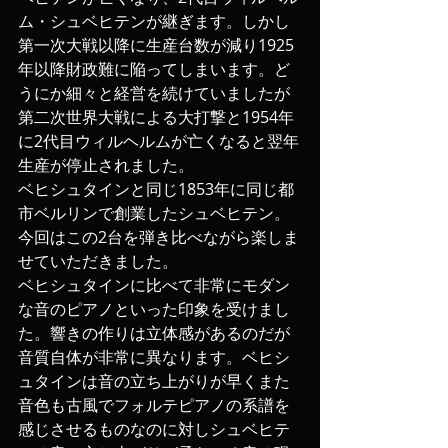
ム・シュベヒテンが継ぎます。しかし
第一次大戦以降に生産台数が減り1925
年以降財政難に陥ってしまいます。ど
うにか細々と経営を続けていましたが
第二次世界大戦による大打撃と1954年
に2代目ウィルヘルムが亡くなると翌年
生産が停止されました。
ベヒシュタインと同じ1853年に同じ都
市ベルリンで創業したシュベヒテン。
今回はこの2台を弾き比べながら楽しま
せていただきました。
ベヒシュタインに比べて非常にモダン
な音のピアノといった印象を受けまし
た。響きの作りは立体感があるのだが
音質自体が非常に異なります。ベヒシ
ュタインは音の立ち上がりが早くまた
音色も古風でフォルテピアノの系譜を
感じさせるものなのに対しシュベヒテ