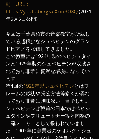
動画URL：
https://youtu.be/gsxIXzmBOXQ
 (2021
年5月5日公開)
今回は千葉県柏市の音楽教室が所蔵し
ている超稀少なシュベヒテンのグラン
ドピアノを収録してきました。
この教室には1924年製のベヒシュタイ
ンと1929年製のシュベヒテンが収蔵さ
れており非常に贅沢な環境になってい
ます。
第4回の
1925年製シュベヒテン
とはフ
レームの形状や張弦方法等多くが異な
っており非常に興味深い一台でした。
シュベヒテンは戦前の日本ではベヒシ
ュタインやブリュートナー等と同格の
一流メーカーとして扱われていまし
た。1902年に創業者のゲオルグ・シュ
ベヒテンが亡くなり、2代目ウィルヘル