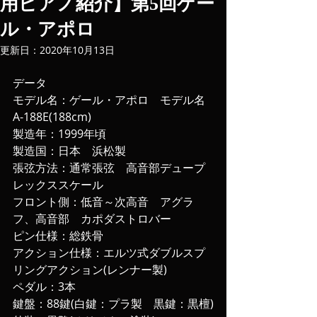
用ピアノ紹介】第5回ゲー
ル・アポロ
更新日：
2020年10月13日
データ
モデル名：ゲール・アポロ　モデル名
A-188E(188cm)
製造年：1999年頃
製造国：日本　浜松製
張弦方法：通常張弦　高音部デュープ
レックススケール
フロント側：低音～次高音　アグラ
フ、高音部　カポダストロバー
ピン仕様：総鉄骨
アクション仕様：エルツ式ダブルスプ
リングアクション(レンナー製)
ペダル：3本
鍵盤：88鍵(白鍵：プラ製　黒鍵：黒檀)