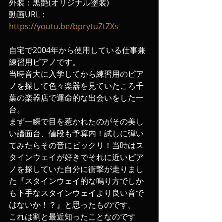
外装：黒艶(オリジナル塗装)
動画URL：
https://youtu.be/bprytuZtZXs
自宅で2004年から使用している仕事兼
練習用ピアノです。
当時音大に入学してから練習用のピア
ノを探して色々楽器を見ていたころ千
葉の楽器店で運命的な出会いをした一
台。
まず一瞬で目を惹かれたのがその美し
い譜面台、値段も予算内！試しに弾い
てみたらその音にビックリ！当時はス
タインウェイが好きでそれに近いピア
ノを探していた自分に衝撃が走りまし
た『スタインウェイ的な鳴り方でしか
も下手なスタインウェイより良い音で
はないか！？』と思ったものです。
これは割と最近知ったことなのです