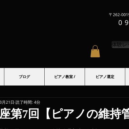
〒262-0
0
体験レ
ブログ
ピアノ教室 /
ピアノ選定
年3月21日
読了時間: 4分
座第7回【ピアノの維持