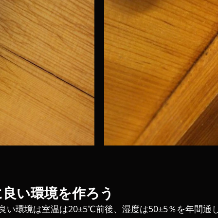
に良い環境を作ろう
い環境は室温は20±5℃前後、湿度は50±5％を年間通