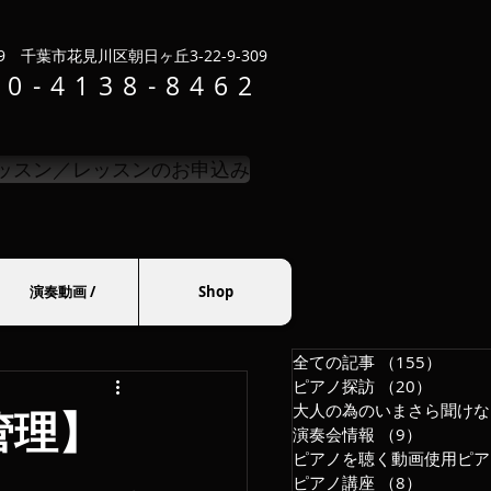
019 千葉市花見川区朝日ヶ丘3-22-9-309
90-4138-8462
ッスン／レッスンのお申込み
演奏動画 /
Shop
全ての記事
（155）
155
ピアノ探訪
（20）
20件の
管理】
演奏会情報
（9）
9件の記
ピアノを聴く動画使用ピア
ピアノ講座
（8）
8件の記