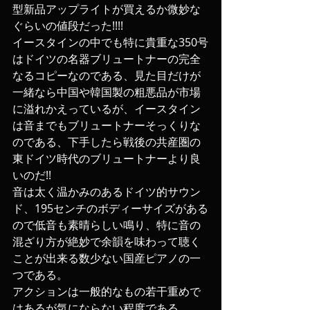
型新品アップライトが買えるか微妙な
ぐらいの値段だった!!!!
イースタインの中でも特に貴重な350号
はドイツの名器ブリュートナーの完全
なるコピーなのである、見た目だけが
一緒なら中国や韓国製の粗悪品が市場
に溢れかえっているが、イースタイン
は音までもブリュートナーそっくりな
のである、下手したら戦後の共産圏の
東ドイツ時代のブリュートナーより良
いのだ!!
音は太く温かみのあるドイツ的サウン
ド、195センチのボディーサイズがある
ので低音も素晴らしい鳴り、特に音の
混ざり方が絶妙で余韻を味わって聴く
ことが出来る数少ない国産ピアノの一
つである。
アクションは一般的なもの若干重めで
はあるが気にならない程度である。