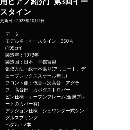
用ピアノ紹介】第3回イー
スタイン
更新日：
2023年10月9日
データ
モデル名：イースタイン　350号
(195cm)
製造年：1973年
製造国：日本　宇都宮製
張弦方法：総一本張り(アリコート、デ
ュープレックススケール無し)
フロント側：低音～次高音　アグラ
フ、高音部　カポダストロバー
ピン仕様：オープンフレーム(金属プレ
ートのカバー有)
アクション仕様：シュワンダー式シン
グルスプリング
ペダル：2本