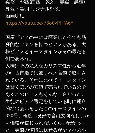
鍵盤：88鍵(白鍵：象牙　黒鍵：黒檀)
外装：黒(オリジナル外装)
動画URL： 
https://youtu.be/78o0vPHfA6Y
国産ピアノの中には廃業した今でも熱
狂的なファンを持つピアノがある、大
橋ピアノとイースタインがその最たる
例であろう。
大橋はその絶大なカリスマ性から近年
の中古市場では驚くべき高値で取引さ
れている、それに比べてイースタイン
は驚くほどの安値で売られているので
あるこのピアノもそんな一台だった。
生徒のピアノ選定をしている時に運命
的な出会いをしたこのイースタインの
350号、程度も良好で音は文句なししか
も価格が信じられないくらい安かっ
た、実際の値段は伏せるがヤマハの小