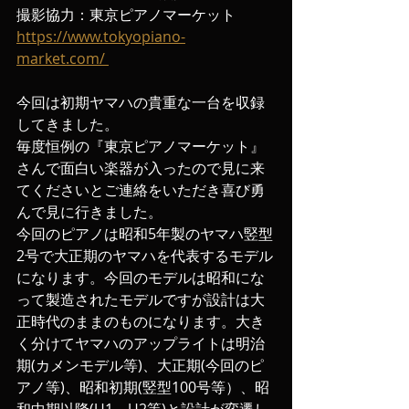
撮影協力：東京ピアノマーケット　
https://www.tokyopiano-
market.com/ 
今回は初期ヤマハの貴重な一台を収録
してきました。
毎度恒例の『東京ピアノマーケット』
さんで面白い楽器が入ったので見に来
てくださいとご連絡をいただき喜び勇
んで見に行きました。
今回のピアノは昭和5年製のヤマハ竪型
2号で大正期のヤマハを代表するモデル
になります。今回のモデルは昭和にな
って製造されたモデルですが設計は大
正時代のままのものになります。大き
く分けてヤマハのアップライトは明治
期(カメンモデル等)、大正期(今回のピ
アノ等)、昭和初期(竪型100号等）、昭