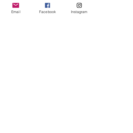
Email
Facebook
Instagram
古いヤマハのアップライトは裏側に製
造番号が刻印されている。令和2年現在
6500000を数える製造番号もこのピア
ノでは僅か13530しかない。13000とい
う数字は現在のヤマハの1年分の製造台
数である。