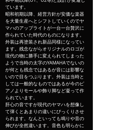
和中期以降(U1、U2等)と設計が変遷し
ています。
昭和初期以降、経営方針が安価な楽器
を大量生産へとシフトしていくのでヤ
マハのアップライトが一台一台贅沢に
作られていた時代のものになります。
外装は再塗装され新品同様になってい
ます。残念ながらオリジナルのロゴが
現代の物に勝手に変えられてしまった
ようで当時の太字のYAMAHAでないの
が何とも残念ではあるが音には影響な
いので目をつぶります。外装は当時と
しては一般的なものではあるが今のピ
アノよりモールや飾り脚など凝って作
られています。
肝心の音ですが現代のヤマハを想像し
て弾くとあまりの違いにびっくりさせ
られます。なんといっても鳴りや音の
伸びが全然違います。音色も明らかに