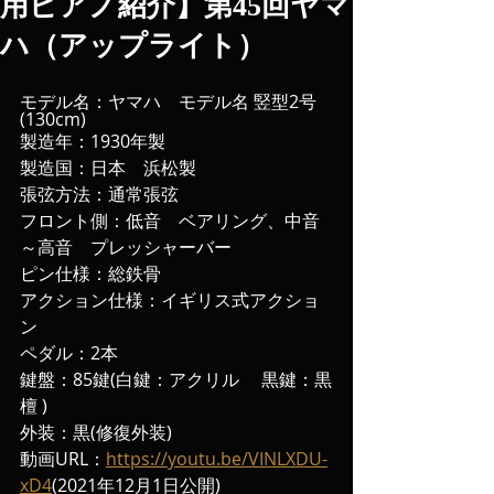
用ピアノ紹介】第45回ヤマ
ハ（アップライト）
モデル名：ヤマハ　モデル名 竪型2号
(130cm)
製造年：1930年製
製造国：日本　浜松製
張弦方法：通常張弦　
フロント側：低音　ベアリング、中音
～高音　プレッシャーバー
ピン仕様：総鉄骨
アクション仕様：イギリス式アクショ
ン
ペダル：2本
鍵盤：85鍵(白鍵：アクリル 　黒鍵：黒
檀 )
外装：黒(修復外装)
動画URL：
https://youtu.be/VINLXDU-
xD4
(2021年12月1日公開) 