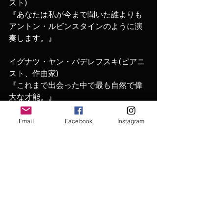
スト)
『あなたは私が今まで聞いた誰よりも
アントン・ルビンスタインのように演
奏します。』
イグナツ・ヤン・パデレフスキ(ピアニ
スト、作曲家)
『これまで出会った中で最も自然で偉
大な才能。』
Email
Facebook
Instagram
https://youtu.be/K7gjQmcNph8
ハンブルクの歌心溢れる名演