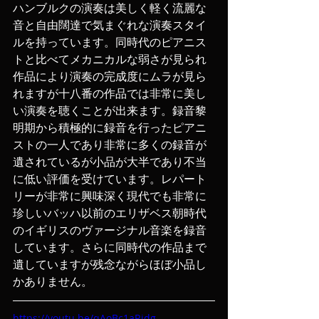
ハンブルクの演奏は美しく軽く流麗な
音と自由闊達で気まぐれな演奏スタイ
ルを持っています。同時代のピアニス
トと比べてメカニカルな弱さが見られ
作品により演奏の完成度にムラが見ら
れますが十八番の作品では非常に美し
い演奏を聴くことが出来ます。録音黎
明期から積極的に録音を行ったピアニ
ストの一人であり非常に多くの録音が
遺されているが小品が大半であり不当
に低い評価を受けています。レパート
リーが非常に興味深く現代でも非常に
珍しいバッハ以前のエリザベス朝時代
のイギリスのヴァージナル音楽を録音
しています。さらに同時代の作品まで
遺していますが残念ながらほぼ小品し
かありません。
https://youtu.be/qAoBc1aRidg