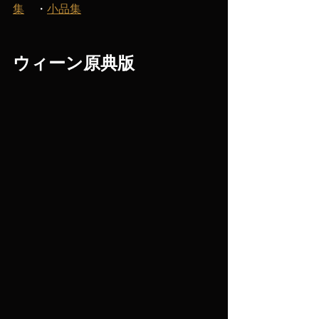
集
　・
小品集
ウィーン原典版