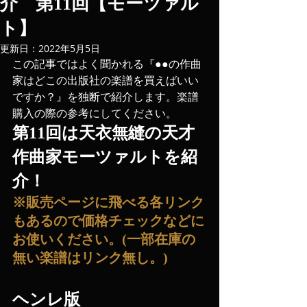
介 第11回【モーツァル
ト】
更新日：
2022年5月5日
この記事ではよく聞かれる『●●の作曲
家はどこの出版社の楽譜を買えばいい
ですか？』を独断で紹介します。楽譜
購入の際の参考にしてください。
第11回は天衣無縫の天才
作曲家モーツァルトを紹
介！
※販売ページに飛べる各リンク
もあるので価格チェックなどに
お使いください。(一部在庫の
無い楽譜はリンク無し。)
ヘンレ版