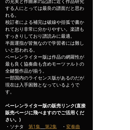
の充実と作曲家の記譜に近く作品研究
する人にとっては最良の譜面だと思わ
れる。
校訂者による補完は破線や括弧で書か
れており非常に分かりやすい。楽譜も
すっきりしており譜読みに最適。
半面運指が皆無なので学習者には難し
いと思われる。
ベーレンライター版は作品の網羅性が
最も良く協奏曲も含めモーツァルトの
全鍵盤作品が揃う。
一部国内のライセンス版があるのだが
現在は入手困難となっているようで
す。
ベーレンライター版の販売リンク(直接
販売ページに飛べますのでご活用くだ
さい。)
・ソナタ　
第1集
第2集
　・
変奏曲