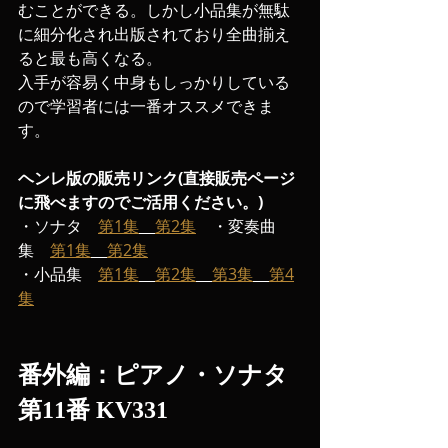
むことができる。しかし小品集が無駄
に細分化され出版されており全曲揃え
ると最も高くなる。
入手が容易く中身もしっかりしている
ので学習者には一番オススメできま
す。
ヘンレ版の販売リンク(直接販売ページ
に飛べますのでご活用ください。)
・ソナタ　
第1集
第2集
　・変奏曲
集　
第1集
第2集
・小品集　
第1集
第2集
第3集
第4
集
番外編：ピアノ・ソナタ
第11番 KV331